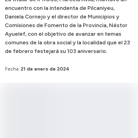
encuentro con la intendenta de Pilcaniyeu,
Transparencia
Daniela Cornejo y el director de Municipios y
Presupuesto
Comisiones de Fomento de la Provincia, Néstor
Boletín Oficial
Ayuelef, con el objetivo de avanzar en temas
comunes de la obra social y la localidad que el 23
Compras y licitaciones
de febrero festejará su 103 aniversario.
Consulta de expedientes
Consulta de pago a proveedores
Fecha:
21 de enero de 2024
Convocatorias
Intranet
Login