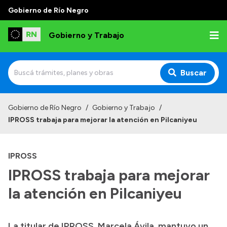
Gobierno de Río Negro
Gobierno y Trabajo
Buscar
Inicio
Gobierno de Río Negro
/
Gobierno y Trabajo
/
IPROSS trabaja para mejorar la atención en Pilcaniyeu
Institucional
Misión
IPROSS
Autoridades, Áreas y Organismos
IPROSS trabaja para mejorar
Delegaciones
la atención en Pilcaniyeu
Normativa
La titular de IPROSS, Marcela Ávila, mantuvo un