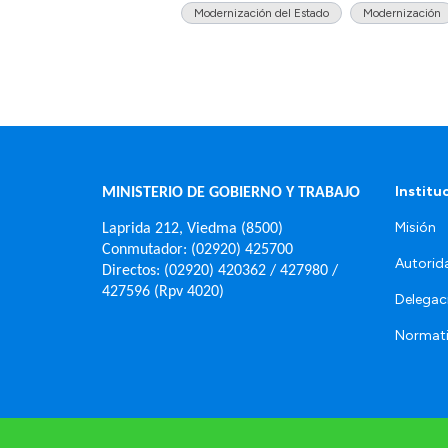
Modernización del Estado
Modernización
Institu
MINISTERIO DE GOBIERNO Y TRABAJO
Misión
Laprida 212, Viedma (8500)
Conmutador: (02920) 425700
Autorid
Directos: (02920) 420362 / 427980 /
427596 (Rpv 4020)
Delegac
Normat