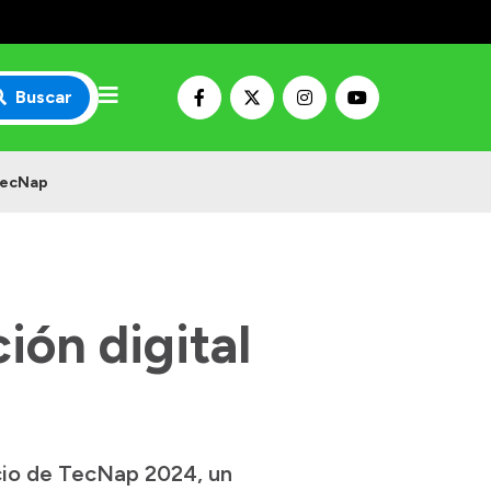
Buscar
 TecNap
ión digital
icio de TecNap 2024, un