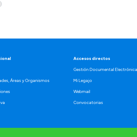
cional
Accesos directos
Gestión Documental Electrónic
ades, Áreas y Organismos
Mi Legajo
iones
Webmail
iva
Convocatorias