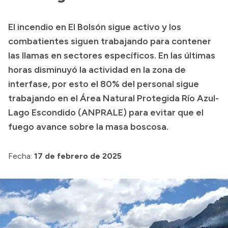
Transparencia
El incendio en El Bolsón sigue activo y los
Presupuesto
combatientes siguen trabajando para contener
Boletín Oficial
las llamas en sectores específicos. En las últimas
horas disminuyó la actividad en la zona de
Compras y licitaciones
interfase, por esto el 80% del personal sigue
Consulta de expedientes
trabajando en el Área Natural Protegida Río Azul-
Consulta de pago a proveedores
Lago Escondido (ANPRALE) para evitar que el
Convocatorias
fuego avance sobre la masa boscosa.
Intranet
Login
Fecha:
17 de febrero de 2025