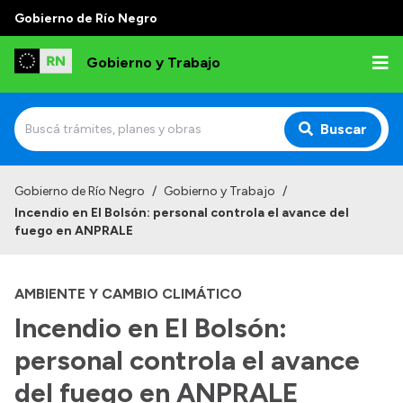
Gobierno de Río Negro
Gobierno y Trabajo
Buscar
Inicio
Gobierno de Río Negro
/
Gobierno y Trabajo
/
Incendio en El Bolsón: personal controla el avance del
Institucional
fuego en ANPRALE
Misión
AMBIENTE Y CAMBIO CLIMÁTICO
Autoridades, Áreas y Organismos
Incendio en El Bolsón:
Delegaciones
personal controla el avance
Normativa
del fuego en ANPRALE