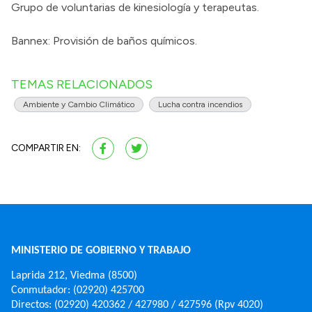
Grupo de voluntarias de kinesiología y terapeutas.
Bannex: Provisión de baños químicos.
TEMAS RELACIONADOS
Ambiente y Cambio Climático
Lucha contra incendios
COMPARTIR EN:
MINISTERIO DE GOBIERNO Y TRABAJO
Laprida 212, Viedma (8500)
Conmutador: (02920) 425700
Directos: (02920) 420362 / 427980 / 427596 (Rpv 4020)