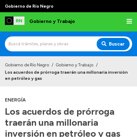
Gobierno de Río Negro
Gobierno y Trabajo
Buscar
Inicio
Gobierno de Río Negro
/
Gobierno y Trabajo
/
Los acuerdos de prórroga traerán una millonaria inversión
Institucional
en petróleo y gas
Misión
ENERGÍA
Autoridades, Áreas y Organismos
Los acuerdos de prórroga
Delegaciones
traerán una millonaria
Normativa
inversión en petróleo y gas