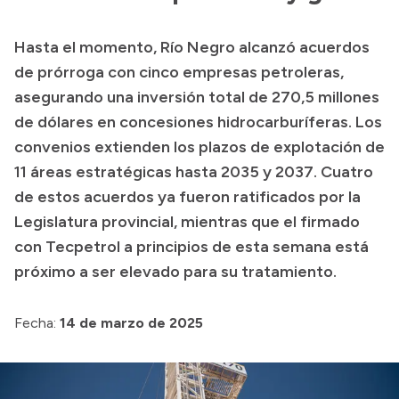
Transparencia
Hasta el momento, Río Negro alcanzó acuerdos
Presupuesto
de prórroga con cinco empresas petroleras,
Boletín Oficial
asegurando una inversión total de 270,5 millones
de dólares en concesiones hidrocarburíferas. Los
Compras y licitaciones
convenios extienden los plazos de explotación de
Consulta de expedientes
11 áreas estratégicas hasta 2035 y 2037. Cuatro
Consulta de pago a proveedores
de estos acuerdos ya fueron ratificados por la
Convocatorias
Legislatura provincial, mientras que el firmado
Intranet
con Tecpetrol a principios de esta semana está
Login
próximo a ser elevado para su tratamiento.
Fecha:
14 de marzo de 2025