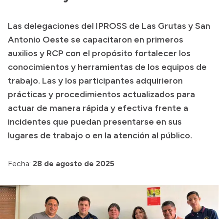
Transparencia
Las delegaciones del IPROSS de Las Grutas y San
Presupuesto
Antonio Oeste se capacitaron en primeros
Boletín Oficial
auxilios y RCP con el propósito fortalecer los
conocimientos y herramientas de los equipos de
Compras y licitaciones
trabajo. Las y los participantes adquirieron
Consulta de expedientes
prácticas y procedimientos actualizados para
Consulta de pago a proveedores
actuar de manera rápida y efectiva frente a
Convocatorias
incidentes que puedan presentarse en sus
Intranet
lugares de trabajo o en la atención al público.
Login
Fecha:
28 de agosto de 2025