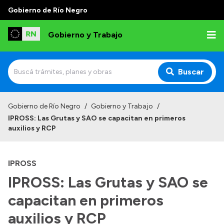
Gobierno de Río Negro
Gobierno y Trabajo
Buscar
Inicio
Gobierno de Río Negro
/
Gobierno y Trabajo
/
IPROSS: Las Grutas y SAO se capacitan en primeros
Institucional
auxilios y RCP
Misión
IPROSS
Autoridades, Áreas y Organismos
IPROSS: Las Grutas y SAO se
Delegaciones
capacitan en primeros
Normativa
auxilios y RCP