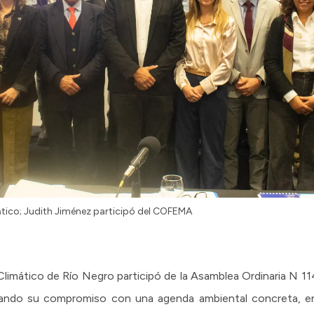
tico; Judith Jiménez participó del COFEMA
limático de Río Negro participó de la Asamblea Ordinaria N 11
ndo su compromiso con una agenda ambiental concreta, en