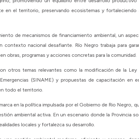
grino, promoviendo un equilibrio entre desarrollo productivo
e en el territorio, preservando ecosistemas y fortaleciendo a
amiento de mecanismos de financiamiento ambiental, un aspec
n un contexto nacional desafiante. Río Negro trabaja para gar
 en obras, programas y acciones concretas para la comunidad.
ron otros temas relevantes como la modificación de la Ley 
 Emergencias (SINAME) y propuestas de capacitación en ed
n todo el territorio.
arca en la política impulsada por el Gobierno de Rio Negro, 
estión ambiental activa. En un escenario donde la Provincia s
ealidades locales y fortalezca su desarrollo.