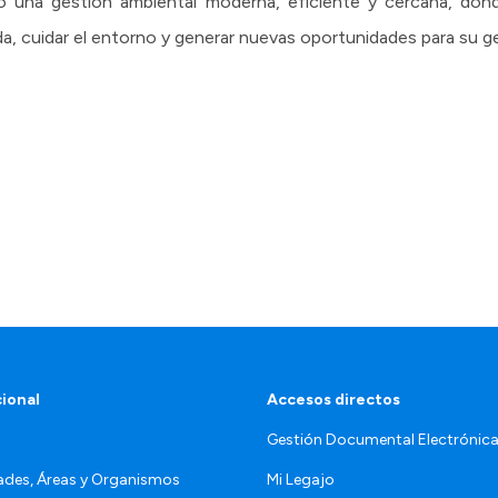
o una gestión ambiental moderna, eficiente y cercana, don
vida, cuidar el entorno y generar nuevas oportunidades para su g
cional
Accesos directos
Gestión Documental Electrónic
ades, Áreas y Organismos
Mi Legajo