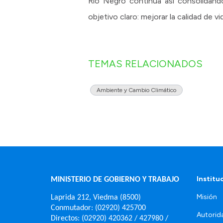
Río Negro continúa así consolidand
objetivo claro: mejorar la calidad de 
TEMAS RELACIONADOS
Ambiente y Cambio Climático
Institu
MINISTERIO DE GOBIERNO Y TRABAJO
Misión
Laprida 212, Viedma (8500)
Conmutador: (02920) 425700
Autorid
Directos: (02920) 420362 / 427980 /