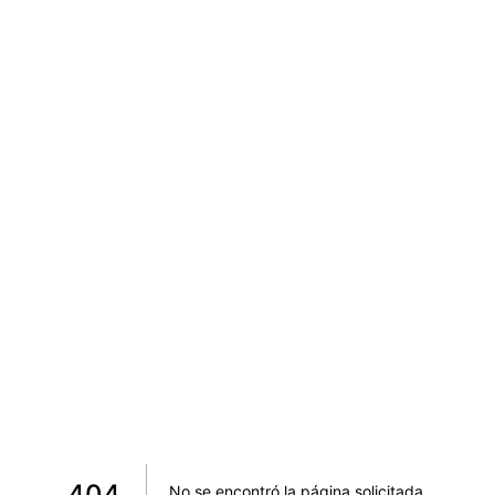
404
No se encontró la página solicitada
.