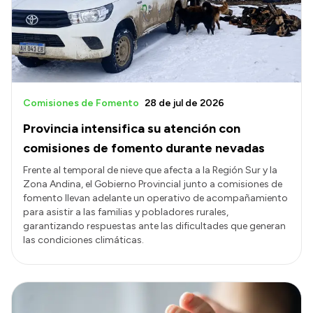
Transparencia
Presupuesto
Boletín Oficial
Compras y licitaciones
Comisiones de Fomento
28 de jul de 2026
Consulta de expedientes
Provincia intensifica su atención con
Consulta de pago a proveedores
comisiones de fomento durante nevadas
Convocatorias
Frente al temporal de nieve que afecta a la Región Sur y la
Zona Andina, el Gobierno Provincial junto a comisiones de
Intranet
fomento llevan adelante un operativo de acompañamiento
Login
para asistir a las familias y pobladores rurales,
garantizando respuestas ante las dificultades que generan
las condiciones climáticas.