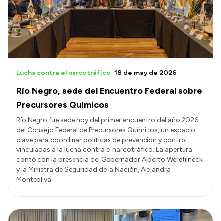
Transparencia
Presupuesto
Boletín Oficial
Compras y licitaciones
Lucha contra el narcotráfico
18 de may de 2026
Consulta de expedientes
Río Negro, sede del Encuentro Federal sobre
Consulta de pago a proveedores
Precursores Químicos
Convocatorias
Río Negro fue sede hoy del primer encuentro del año 2026
del Consejo Federal de Precursores Químicos, un espacio
Intranet
clave para coordinar políticas de prevención y control
Login
vinculadas a la lucha contra el narcotráfico. La apertura
contó con la presencia del Gobernador Alberto Weretilneck
y la Ministra de Seguridad de la Nación, Alejandra
Monteoliva.