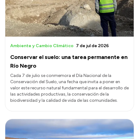
Transparencia
Presupuesto
Boletín Oficial
Compras y licitaciones
Ambiente y Cambio Climático
7 de jul de 2026
Consulta de expedientes
Conservar el suelo: una tarea permanente en
Consulta de pago a proveedores
Río Negro
Convocatorias
Cada 7 de julio se conmemora el Día Nacional de la
Conservación del Suelo, una fecha que invita a poner en
Intranet
valor este recurso natural fundamental para el desarrollo de
Login
las actividades productivas, la conservación de la
biodiversidad y la calidad de vida de las comunidades.