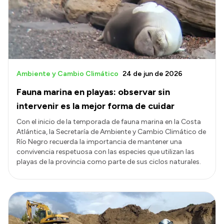
Transparencia
Presupuesto
Boletín Oficial
Compras y licitaciones
Ambiente y Cambio Climático
24 de jun de 2026
Consulta de expedientes
Fauna marina en playas: observar sin
Consulta de pago a proveedores
intervenir es la mejor forma de cuidar
Convocatorias
Con el inicio de la temporada de fauna marina en la Costa
Atlántica, la Secretaría de Ambiente y Cambio Climático de
Intranet
Río Negro recuerda la importancia de mantener una
Login
convivencia respetuosa con las especies que utilizan las
playas de la provincia como parte de sus ciclos naturales.