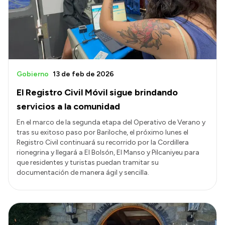
Transparencia
Presupuesto
Boletín Oficial
Compras y licitaciones
Gobierno
13 de feb de 2026
Consulta de expedientes
El Registro Civil Móvil sigue brindando
Consulta de pago a proveedores
servicios a la comunidad
Convocatorias
En el marco de la segunda etapa del Operativo de Verano y
tras su exitoso paso por Bariloche, el próximo lunes el
Intranet
Registro Civil continuará su recorrido por la Cordillera
Login
rionegrina y llegará a El Bolsón, El Manso y Pilcaniyeu para
que residentes y turistas puedan tramitar su
documentación de manera ágil y sencilla.