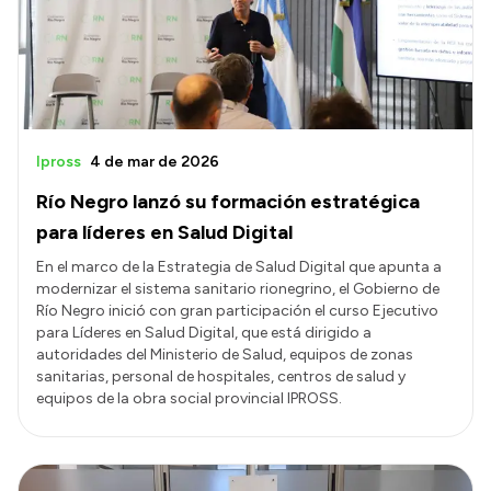
Transparencia
Presupuesto
Boletín Oficial
Compras y licitaciones
Ipross
4 de mar de 2026
Consulta de expedientes
Río Negro lanzó su formación estratégica
Consulta de pago a proveedores
para líderes en Salud Digital
Convocatorias
En el marco de la Estrategia de Salud Digital que apunta a
modernizar el sistema sanitario rionegrino, el Gobierno de
Intranet
Río Negro inició con gran participación el curso Ejecutivo
Login
para Líderes en Salud Digital, que está dirigido a
autoridades del Ministerio de Salud, equipos de zonas
sanitarias, personal de hospitales, centros de salud y
equipos de la obra social provincial IPROSS.