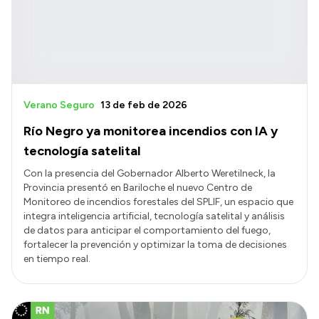
Transparencia
Presupuesto
Boletín Oficial
Compras y licitaciones
Verano Seguro
13 de feb de 2026
Consulta de expedientes
Río Negro ya monitorea incendios con IA y
Consulta de pago a proveedores
tecnología satelital
Convocatorias
Con la presencia del Gobernador Alberto Weretilneck, la
Provincia presentó en Bariloche el nuevo Centro de
Intranet
Monitoreo de incendios forestales del SPLIF, un espacio que
Login
integra inteligencia artificial, tecnología satelital y análisis
de datos para anticipar el comportamiento del fuego,
fortalecer la prevención y optimizar la toma de decisiones
en tiempo real.