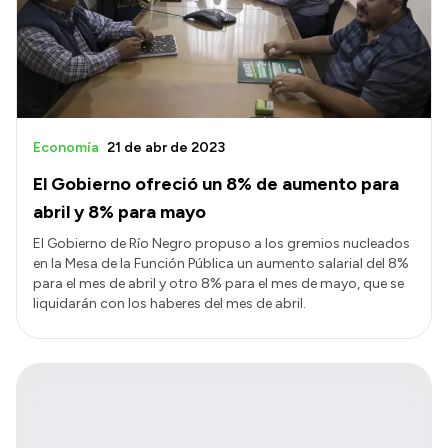
Transparencia
Presupuesto
Boletín Oficial
Compras y licitaciones
Economía
21 de abr de 2023
Consulta de expedientes
El Gobierno ofreció un 8% de aumento para
Consulta de pago a proveedores
abril y 8% para mayo
Convocatorias
El Gobierno de Río Negro propuso a los gremios nucleados
en la Mesa de la Función Pública un aumento salarial del 8%
Intranet
para el mes de abril y otro 8% para el mes de mayo, que se
Login
liquidarán con los haberes del mes de abril.