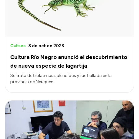
Transparencia
Presupuesto
Boletín Oficial
Compras y licitaciones
Cultura
8 de oct de 2023
Consulta de expedientes
Cultura Río Negro anunció el descubrimiento
Consulta de pago a proveedores
de nueva especie de lagartija
Convocatorias
Se trata de Liolaemus splendidus y fue hallada en la
provincia de Neuquén.
Intranet
Login