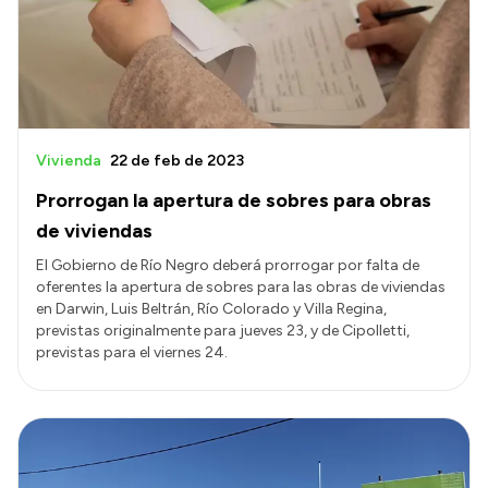
Transparencia
Presupuesto
Boletín Oficial
Compras y licitaciones
Vivienda
22 de feb de 2023
Consulta de expedientes
Prorrogan la apertura de sobres para obras
Consulta de pago a proveedores
de viviendas
Convocatorias
El Gobierno de Río Negro deberá prorrogar por falta de
oferentes la apertura de sobres para las obras de viviendas
Intranet
en Darwin, Luis Beltrán, Río Colorado y Villa Regina,
Login
previstas originalmente para jueves 23, y de Cipolletti,
previstas para el viernes 24.