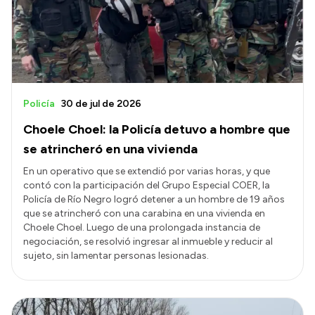
Transparencia
Presupuesto
Boletín Oficial
Compras y licitaciones
Policía
30 de jul de 2026
Consulta de expedientes
Choele Choel: la Policía detuvo a hombre que
Consulta de pago a proveedores
se atrincheró en una vivienda
Convocatorias
En un operativo que se extendió por varias horas, y que
contó con la participación del Grupo Especial COER, la
Intranet
Policía de Río Negro logró detener a un hombre de 19 años
Login
que se atrincheró con una carabina en una vivienda en
Choele Choel. Luego de una prolongada instancia de
negociación, se resolvió ingresar al inmueble y reducir al
sujeto, sin lamentar personas lesionadas.