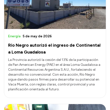
Transparencia
Presupuesto
Boletín Oficial
Compras y licitaciones
Energía
5 de may de 2026
Consulta de expedientes
Río Negro autorizó el ingreso de Continental
Consulta de pago a proveedores
a Loma Guadalosa
Convocatorias
La Provincia autorizó la cesión del 13% de la participación
de Pan American Energy (PAE) en el área Loma Guadalosa a
Intranet
Continental Resources Argentina S.A.U., fortaleciendo el
Login
desarrollo no convencional. Con esta acción, Río Negro
sigue dando pasos firmes para desarrollar su potencial en
Vaca Muerta, con reglas claras, control provincial y una
planificación orientada al futuro.