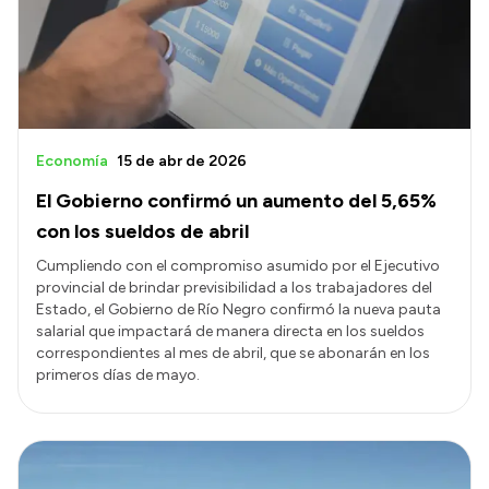
Transparencia
Presupuesto
Boletín Oficial
Compras y licitaciones
Economía
15 de abr de 2026
Consulta de expedientes
El Gobierno confirmó un aumento del 5,65%
Consulta de pago a proveedores
con los sueldos de abril
Convocatorias
Cumpliendo con el compromiso asumido por el Ejecutivo
provincial de brindar previsibilidad a los trabajadores del
Intranet
Estado, el Gobierno de Río Negro confirmó la nueva pauta
Login
salarial que impactará de manera directa en los sueldos
correspondientes al mes de abril, que se abonarán en los
primeros días de mayo.