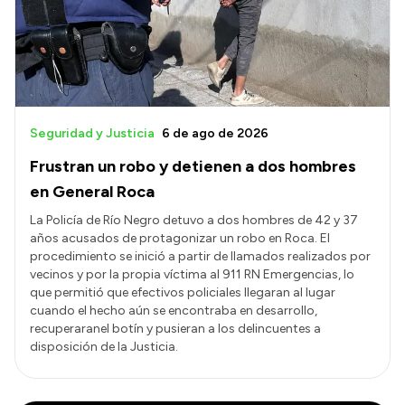
Transparencia
Presupuesto
Boletín Oficial
Compras y licitaciones
Seguridad y Justicia
6 de ago de 2026
Consulta de expedientes
Frustran un robo y detienen a dos hombres
Consulta de pago a proveedores
en General Roca
Convocatorias
La Policía de Río Negro detuvo a dos hombres de 42 y 37
años acusados de protagonizar un robo en Roca. El
Intranet
procedimiento se inició a partir de llamados realizados por
Login
vecinos y por la propia víctima al 911 RN Emergencias, lo
que permitió que efectivos policiales llegaran al lugar
cuando el hecho aún se encontraba en desarrollo,
recuperaranel botín y pusieran a los delincuentes a
disposición de la Justicia.