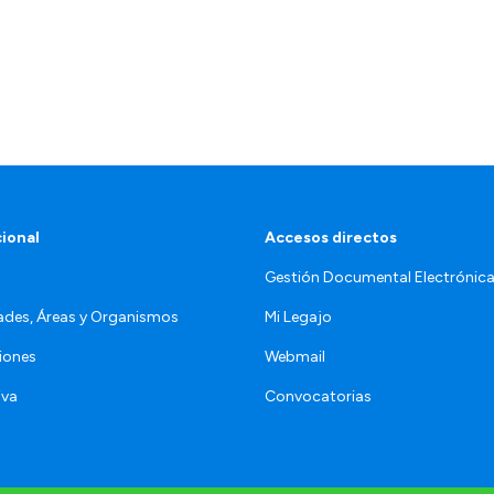
cional
Accesos directos
Gestión Documental Electrónic
ades, Áreas y Organismos
Mi Legajo
iones
Webmail
iva
Convocatorias