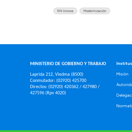
RN Innova
Modernización
Institu
MINISTERIO DE GOBIERNO Y TRABAJO
Misión
Laprida 212, Viedma (8500)
Conmutador: (02920) 425700
Autorid
Directos: (02920) 420362 / 427980 /
427596 (Rpv 4020)
Delegac
Normat