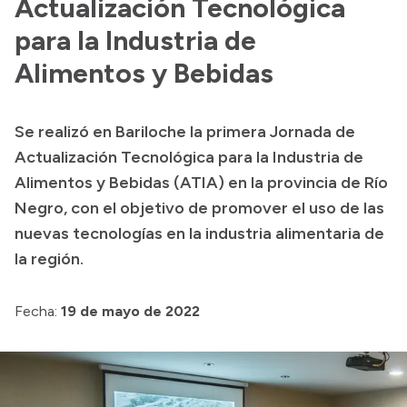
Actualización Tecnológica
Transparencia
para la Industria de
Alimentos y Bebidas
Presupuesto
Boletín Oficial
Compras y licitaciones
Se realizó en Bariloche la primera Jornada de
Consulta de expedientes
Actualización Tecnológica para la Industria de
Alimentos y Bebidas (ATIA) en la provincia de Río
Consulta de pago a proveedores
Negro, con el objetivo de promover el uso de las
Convocatorias
nuevas tecnologías en la industria alimentaria de
Intranet
la región.
Login
Fecha:
19 de mayo de 2022