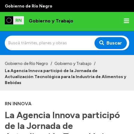
Gobierno de Río Negro
Gobierno y Trabajo
Buscar
Inicio
Gobierno de Río Negro
/
Gobierno y Trabajo
/
La Agencia Innova participó de la Jornada de
Institucional
Actualización Tecnológica para la Industria de Alimentos y
Bebidas
Misión
Autoridades, Áreas y Organismos
RN INNOVA
Delegaciones
La Agencia Innova participó
Normativa
de la Jornada de