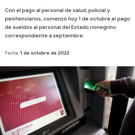
Transparencia
Con el pago al personal de salud, policial y
penitenciarios, comenzó hoy 1 de octubre el pago
Presupuesto
de sueldos al personal del Estado rionegrino
Boletín Oficial
correspondiente a septiembre.
Compras y licitaciones
Consulta de expedientes
Fecha:
1 de octubre de 2022
Consulta de pago a proveedores
Convocatorias
Intranet
Login