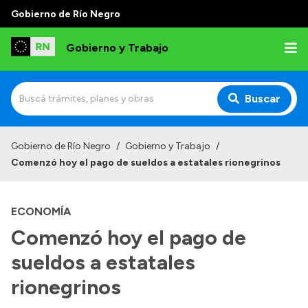
Gobierno de Río Negro
Gobierno y Trabajo
Buscar
Inicio
Gobierno de Río Negro
/
Gobierno y Trabajo
/
Comenzó hoy el pago de sueldos a estatales rionegrinos
Institucional
Misión
ECONOMÍA
Autoridades, Áreas y Organismos
Comenzó hoy el pago de
Delegaciones
sueldos a estatales
Normativa
rionegrinos