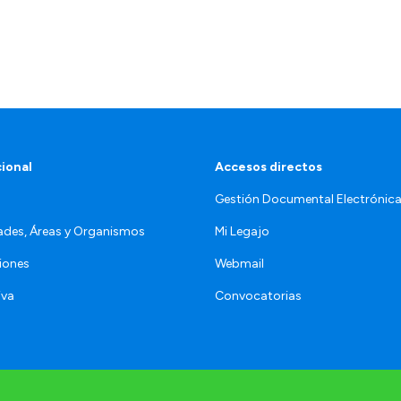
cional
Accesos directos
Gestión Documental Electrónic
ades, Áreas y Organismos
Mi Legajo
iones
Webmail
iva
Convocatorias