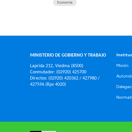
Economía
Institu
MINISTERIO DE GOBIERNO Y TRABAJO
Misión
Laprida 212, Viedma (8500)
Conmutador: (02920) 425700
Autorid
Directos: (02920) 420362 / 427980 /
427596 (Rpv 4020)
Delegac
Normat