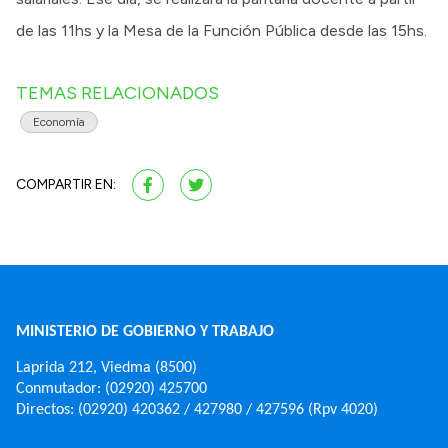
de las 11hs y la Mesa de la Función Pública desde las 15hs.
TEMAS RELACIONADOS
Economía
COMPARTIR EN:
MINISTERIO DE GOBIERNO Y TRABAJO
Laprida 212, Viedma (8500)
Conmutador: (02920) 425700
Directos: (02920) 420362 / 427980 / 427596 (Rpv 4020)