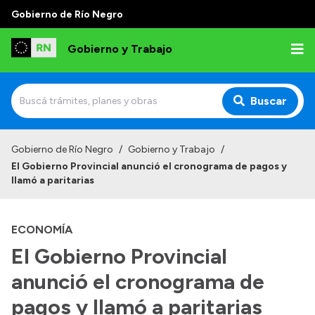
Gobierno de Río Negro
Gobierno y Trabajo
Buscar
Inicio
Gobierno de Río Negro
/
Gobierno y Trabajo
/
El Gobierno Provincial anunció el cronograma de pagos y
Institucional
llamó a paritarias
Misión
ECONOMÍA
Autoridades, Áreas y Organismos
El Gobierno Provincial
Delegaciones
anunció el cronograma de
Normativa
pagos y llamó a paritarias