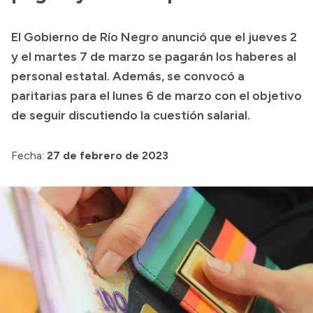
Transparencia
El Gobierno de Río Negro anunció que el jueves 2
Presupuesto
y el martes 7 de marzo se pagarán los haberes al
Boletín Oficial
personal estatal. Además, se convocó a
paritarias para el lunes 6 de marzo con el objetivo
Compras y licitaciones
de seguir discutiendo la cuestión salarial.
Consulta de expedientes
Consulta de pago a proveedores
Fecha:
27 de febrero de 2023
Convocatorias
Intranet
Login