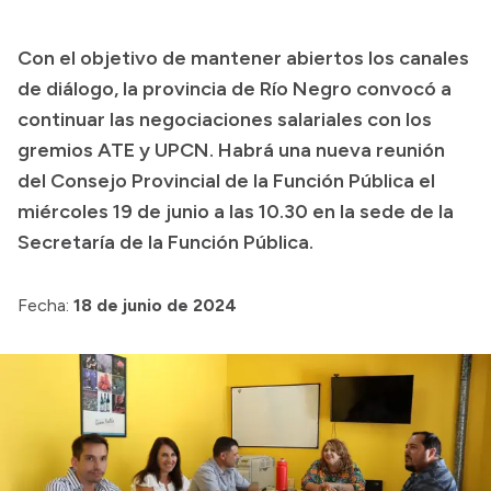
Transparencia
Con el objetivo de mantener abiertos los canales
Presupuesto
de diálogo, la provincia de Río Negro convocó a
Boletín Oficial
continuar las negociaciones salariales con los
gremios ATE y UPCN. Habrá una nueva reunión
Compras y licitaciones
del Consejo Provincial de la Función Pública el
Consulta de expedientes
miércoles 19 de junio a las 10.30 en la sede de la
Consulta de pago a proveedores
Secretaría de la Función Pública.
Convocatorias
Intranet
Fecha:
18 de junio de 2024
Login