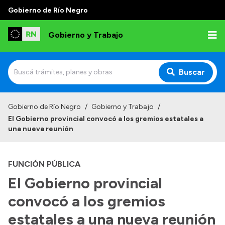
Gobierno de Río Negro
Gobierno y Trabajo
Buscar
Inicio
Gobierno de Río Negro
/
Gobierno y Trabajo
/
El Gobierno provincial convocó a los gremios estatales a
Institucional
una nueva reunión
Misión
FUNCIÓN PÚBLICA
Autoridades, Áreas y Organismos
El Gobierno provincial
Delegaciones
convocó a los gremios
Normativa
estatales a una nueva reunión