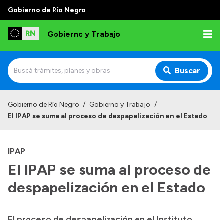
Gobierno de Río Negro
Gobierno y Trabajo
Buscar
Inicio
Gobierno de Río Negro
/
Gobierno y Trabajo
/
El IPAP se suma al proceso de despapelización en el Estado
Institucional
Misión
IPAP
Autoridades, Áreas y Organismos
El IPAP se suma al proceso de
Delegaciones
despapelización en el Estado
Normativa
El proceso de despapelización en el Instituto