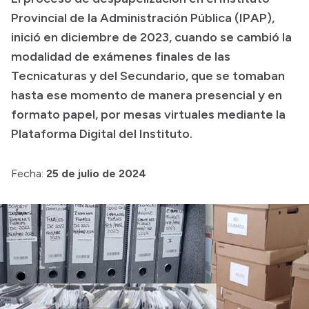
Provincial de la Administración Pública (IPAP),
Transparencia
inició en diciembre de 2023, cuando se cambió la
Presupuesto
modalidad de exámenes finales de las
Boletín Oficial
Tecnicaturas y del Secundario, que se tomaban
hasta ese momento de manera presencial y en
Compras y licitaciones
formato papel, por mesas virtuales mediante la
Consulta de expedientes
Plataforma Digital del Instituto.
Consulta de pago a proveedores
Convocatorias
Fecha:
25 de julio de 2024
Intranet
Login