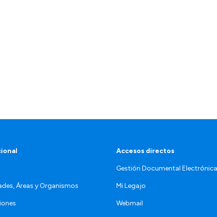
cional
Accesos directos
Gestión Documental Electrónic
ades, Áreas y Organismos
Mi Legajo
iones
Webmail