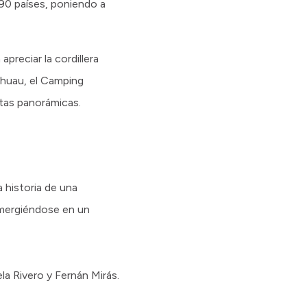
190 países, poniendo a
preciar la cordillera
ihuau, el Camping
stas panorámicas.
a historia de una
sumergiéndose en un
a Rivero y Fernán Mirás.