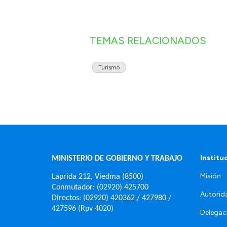
TEMAS RELACIONADOS
Turismo
Institu
MINISTERIO DE GOBIERNO Y TRABAJO
Misión
Laprida 212, Viedma (8500)
Conmutador: (02920) 425700
Autorid
Directos: (02920) 420362 / 427980 /
427596 (Rpv 4020)
Delegac