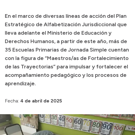
Transparencia
En el marco de diversas líneas de acción del Plan
Presupuesto
Estratégico de Alfabetización Jurisdiccional que
Boletín Oficial
lleva adelante el Ministerio de Educación y
Derechos Humanos, a partir de este año, más de
Compras y licitaciones
35 Escuelas Primarias de Jornada Simple cuentan
Consulta de expedientes
con la figura de “Maestros/as de Fortalecimiento
Consulta de pago a proveedores
de las Trayectorias” para impulsar y fortalecer el
Convocatorias
acompañamiento pedagógico y los procesos de
Intranet
aprendizaje.
Login
Fecha:
4 de abril de 2025