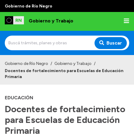
Gobierno de Río Negro
Gobierno y Trabajo
Buscar
Inicio
Gobierno de Río Negro
/
Gobierno y Trabajo
/
Docentes de fortalecimiento para Escuelas de Educación
Institucional
Primaria
Misión
EDUCACIÓN
Autoridades, Áreas y Organismos
Docentes de fortalecimiento
Delegaciones
para Escuelas de Educación
Normativa
Primaria