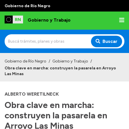
Gobierno de Río Negro
Gobierno y Trabajo
Buscar
Inicio
Gobierno de Río Negro
/
Gobierno y Trabajo
/
Obra clave en marcha: construyen la pasarela en Arroyo
Institucional
Las Minas
Misión
ALBERTO WERETILNECK
Autoridades, Áreas y Organismos
Obra clave en marcha:
Delegaciones
construyen la pasarela en
Normativa
Arroyo Las Minas