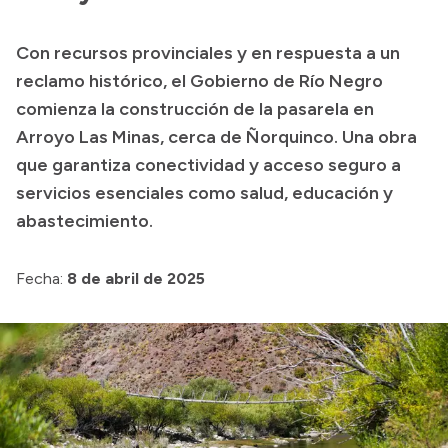
Transparencia
Con recursos provinciales y en respuesta a un
Presupuesto
reclamo histórico, el Gobierno de Río Negro
Boletín Oficial
comienza la construcción de la pasarela en
Arroyo Las Minas, cerca de Ñorquinco. Una obra
Compras y licitaciones
que garantiza conectividad y acceso seguro a
Consulta de expedientes
servicios esenciales como salud, educación y
Consulta de pago a proveedores
abastecimiento.
Convocatorias
Intranet
Fecha:
8 de abril de 2025
Login