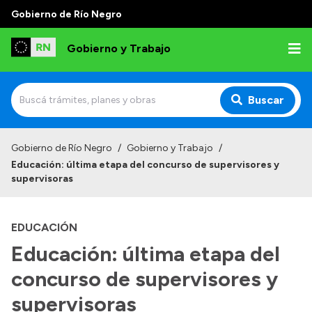
Gobierno de Río Negro
Gobierno y Trabajo
Buscar
Inicio
Gobierno de Río Negro
/
Gobierno y Trabajo
/
Educación: última etapa del concurso de supervisores y
Institucional
supervisoras
Misión
EDUCACIÓN
Autoridades, Áreas y Organismos
Educación: última etapa del
Delegaciones
concurso de supervisores y
Normativa
supervisoras