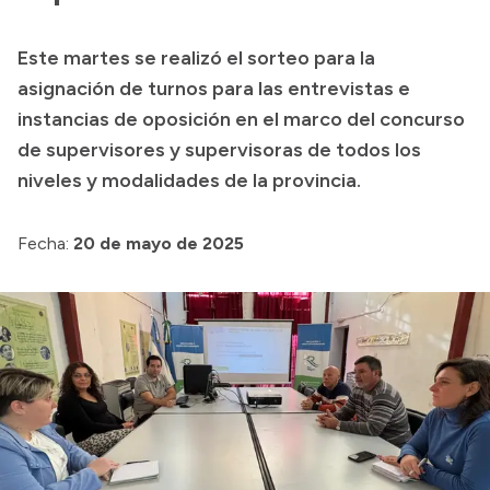
Transparencia
Este martes se realizó el sorteo para la
Presupuesto
asignación de turnos para las entrevistas e
Boletín Oficial
instancias de oposición en el marco del concurso
de supervisores y supervisoras de todos los
Compras y licitaciones
niveles y modalidades de la provincia.
Consulta de expedientes
Consulta de pago a proveedores
Fecha:
20 de mayo de 2025
Convocatorias
Intranet
Login