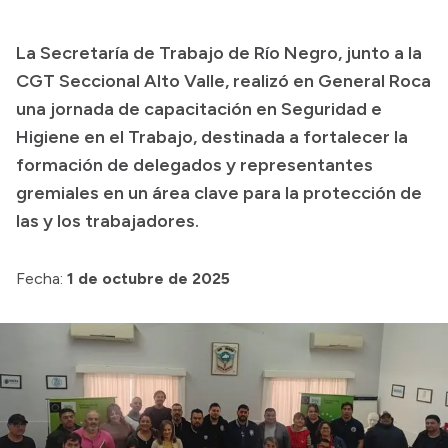
Transparencia
La Secretaría de Trabajo de Río Negro, junto a la
Presupuesto
CGT Seccional Alto Valle, realizó en General Roca
Boletín Oficial
una jornada de capacitación en Seguridad e
Higiene en el Trabajo, destinada a fortalecer la
Compras y licitaciones
formación de delegados y representantes
Consulta de expedientes
gremiales en un área clave para la protección de
Consulta de pago a proveedores
las y los trabajadores.
Convocatorias
Intranet
Fecha:
1 de octubre de 2025
Login