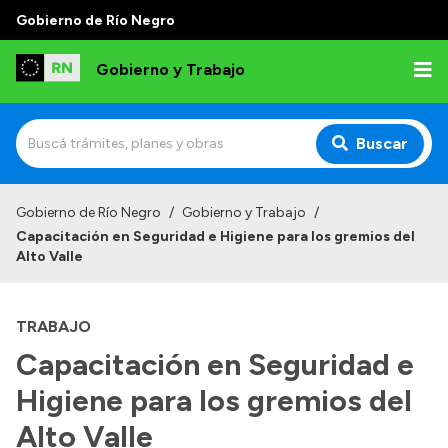
Gobierno de Río Negro
Gobierno y Trabajo
Buscar
Inicio
Gobierno de Río Negro
/
Gobierno y Trabajo
/
Capacitación en Seguridad e Higiene para los gremios del
Institucional
Alto Valle
Misión
TRABAJO
Autoridades, Áreas y Organismos
Capacitación en Seguridad e
Delegaciones
Higiene para los gremios del
Normativa
Alto Valle