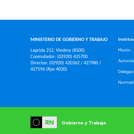
Institu
MINISTERIO DE GOBIERNO Y TRABAJO
Misión
Laprida 212, Viedma (8500)
Conmutador: (02920) 425700
Autorid
Directos: (02920) 420362 / 427980 /
427596 (Rpv 4020)
Delegac
Normat
Gobierno y Trabajo