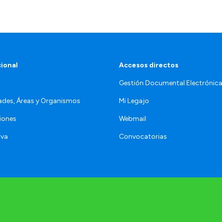
cional
Accesos directos
Gestión Documental Electrónic
ades, Áreas y Organismos
Mi Legajo
iones
Webmail
iva
Convocatorias