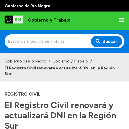
Gobierno de Río Negro
Gobierno y Trabajo
Buscar
Inicio
Gobierno de Río Negro
/
Gobierno y Trabajo
/
El Registro Civil renovará y actualizará DNI en la Región
Institucional
Sur
Misión
REGISTRO CIVIL
Autoridades, Áreas y Organismos
El Registro Civil renovará y
Delegaciones
actualizará DNI en la Región
Normativa
Sur