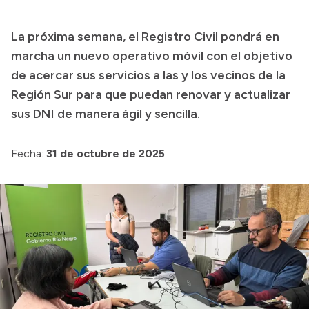
Transparencia
La próxima semana, el Registro Civil pondrá en
Presupuesto
marcha un nuevo operativo móvil con el objetivo
Boletín Oficial
de acercar sus servicios a las y los vecinos de la
Región Sur para que puedan renovar y actualizar
Compras y licitaciones
sus DNI de manera ágil y sencilla.
Consulta de expedientes
Consulta de pago a proveedores
Fecha:
31 de octubre de 2025
Convocatorias
Intranet
Login