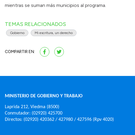
mientras se suman más municipios al programa.
TEMAS RELACIONADOS
Gobierno
Mi escritura, un derecho
COMPARTIR EN:
MINISTERIO DE GOBIERNO Y TRABAJO
Laprida 212, Viedma (8500)
Conmutador: (02920) 425700
Directos: (02920) 420362 / 427980 / 427596 (Rpv 4020)