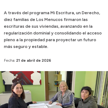
Transparencia
A través del programa Mi Escritura, un Derecho,
Presupuesto
diez familias de Los Menucos firmaron las
Boletín Oficial
escrituras de sus viviendas, avanzando en la
regularización dominial y consolidando el acceso
Compras y licitaciones
pleno a la propiedad para proyectar un futuro
Consulta de expedientes
más seguro y estable.
Consulta de pago a proveedores
Convocatorias
Fecha:
21 de abril de 2026
Intranet
Login