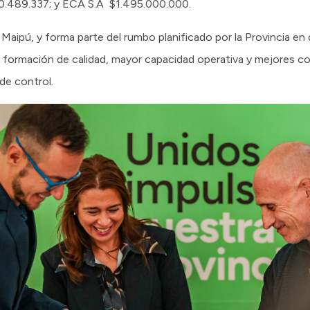
40.489.337; y ECA S.A $1.495.000.000.
Maipú, y forma parte del rumbo planificado por la Provincia en 
, formación de calidad, mayor capacidad operativa y mejores co
 de control.