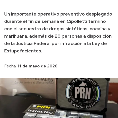
Transparencia
Un importante operativo preventivo desplegado
Presupuesto
durante el fin de semana en Cipolletti terminó
Boletín Oficial
con el secuestro de drogas sintéticas, cocaína y
marihuana, además de 20 personas a disposición
Compras y licitaciones
de la Justicia Federal por infracción a la Ley de
Consulta de expedientes
Estupefacientes.
Consulta de pago a proveedores
Convocatorias
Fecha:
11 de mayo de 2026
Intranet
Login