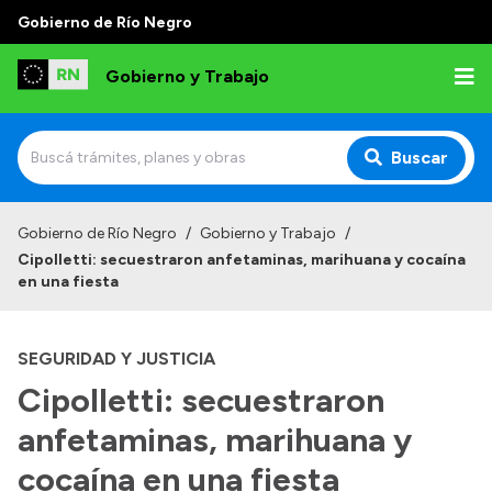
Gobierno de Río Negro
Gobierno y Trabajo
Buscar
Inicio
Gobierno de Río Negro
/
Gobierno y Trabajo
/
Cipolletti: secuestraron anfetaminas, marihuana y cocaína
Institucional
en una fiesta
Misión
SEGURIDAD Y JUSTICIA
Autoridades, Áreas y Organismos
Cipolletti: secuestraron
Delegaciones
anfetaminas, marihuana y
Normativa
cocaína en una fiesta