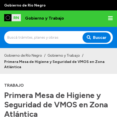
Gobierno de Río Negro
Gobierno y Trabajo
Buscar
Inicio
Gobierno de Río Negro
/
Gobierno y Trabajo
/
Primera Mesa de Higiene y Seguridad de VMOS en Zona
Institucional
Atlántica
Misión
TRABAJO
Autoridades, Áreas y Organismos
Primera Mesa de Higiene y
Delegaciones
Seguridad de VMOS en Zona
Normativa
Atlántica