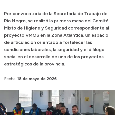
Transparencia
Por convocatoria de la Secretaría de Trabajo de
Presupuesto
Río Negro, se realizó la primera mesa del Comité
Boletín Oficial
Mixto de Higiene y Seguridad correspondiente al
proyecto VMOS en la Zona Atlántica, un espacio
Compras y licitaciones
de articulación orientado a fortalecer las
Consulta de expedientes
condiciones laborales, la seguridad y el diálogo
Consulta de pago a proveedores
social en el desarrollo de uno de los proyectos
Convocatorias
estratégicos de la provincia.
Intranet
Login
Fecha:
18 de mayo de 2026