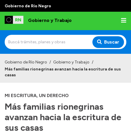
Gobierno de Río Negro
Gobierno y Trabajo
Buscar
Inicio
Gobierno de Río Negro
/
Gobierno y Trabajo
/
Más familias rionegrinas avanzan hacia la escritura de sus
Institucional
casas
Misión
MI ESCRITURA, UN DERECHO
Autoridades, Áreas y Organismos
Más familias rionegrinas
Delegaciones
avanzan hacia la escritura de
Normativa
sus casas