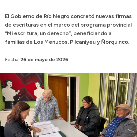
Transparencia
El Gobierno de Río Negro concretó nuevas firmas
Presupuesto
de escrituras en el marco del programa provincial
Boletín Oficial
“Mi escritura, un derecho”, beneficiando a
familias de Los Menucos, Pilcaniyeu y Ñorquinco.
Compras y licitaciones
Consulta de expedientes
Fecha:
26 de mayo de 2026
Consulta de pago a proveedores
Convocatorias
Intranet
Login