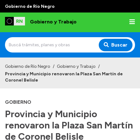
Gobierno de Río Negro
Gobierno y Trabajo
Buscar
Inicio
Gobierno de Río Negro
/
Gobierno y Trabajo
/
Provincia y Municipio renovaron la Plaza San Martín de
Institucional
Coronel Belisle
Misión
GOBIERNO
Autoridades, Áreas y Organismos
Provincia y Municipio
Delegaciones
renovaron la Plaza San Martín
Normativa
de Coronel Belisle