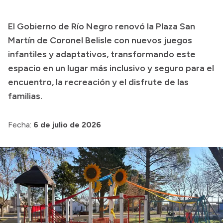
Transparencia
El Gobierno de Río Negro renovó la Plaza San
Presupuesto
Martín de Coronel Belisle con nuevos juegos
Boletín Oficial
infantiles y adaptativos, transformando este
espacio en un lugar más inclusivo y seguro para el
Compras y licitaciones
encuentro, la recreación y el disfrute de las
Consulta de expedientes
familias.
Consulta de pago a proveedores
Convocatorias
Fecha:
6 de julio de 2026
Intranet
Login