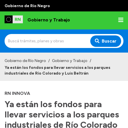
Gobierno de Río Negro
Gobierno y Trabajo
Buscar
Inicio
Gobierno de Río Negro
/
Gobierno y Trabajo
/
Ya están los fondos para llevar servicios a los parques
Institucional
industriales de Río Colorado y Luis Beltrán
Misión
RN INNOVA
Autoridades, Áreas y Organismos
Ya están los fondos para
Delegaciones
llevar servicios a los parques
Normativa
industriales de Río Colorado