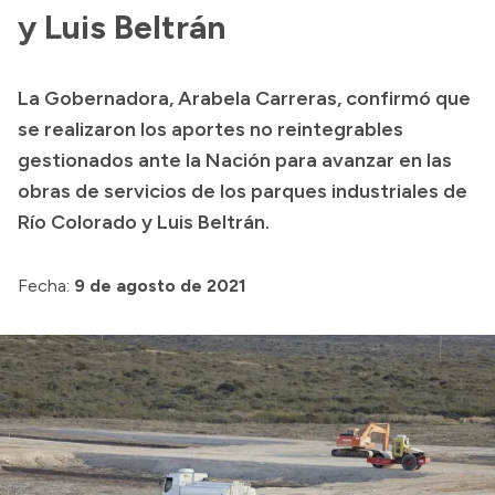
y Luis Beltrán
Transparencia
Presupuesto
La Gobernadora, Arabela Carreras, confirmó que
Boletín Oficial
se realizaron los aportes no reintegrables
Compras y licitaciones
gestionados ante la Nación para avanzar en las
Consulta de expedientes
obras de servicios de los parques industriales de
Río Colorado y Luis Beltrán.
Consulta de pago a proveedores
Convocatorias
Fecha:
9 de agosto de 2021
Intranet
Login