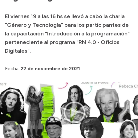
Transparencia
El viernes 19 a las 16 hs se llevó a cabo la charla
Presupuesto
"Género y Tecnología" para los participantes de
Boletín Oficial
la capacitación "Introducción a la programación"
perteneciente al programa "RN 4.0 - Oficios
Compras y licitaciones
Digitales".
Consulta de expedientes
Consulta de pago a proveedores
Fecha:
22 de noviembre de 2021
Convocatorias
Intranet
Login