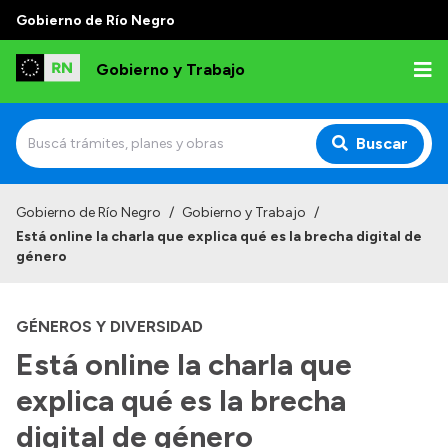
Gobierno de Río Negro
Gobierno y Trabajo
Buscar
Inicio
Gobierno de Río Negro
/
Gobierno y Trabajo
/
Está online la charla que explica qué es la brecha digital de
Institucional
género
Misión
GÉNEROS Y DIVERSIDAD
Autoridades, Áreas y Organismos
Está online la charla que
Delegaciones
explica qué es la brecha
Normativa
digital de género