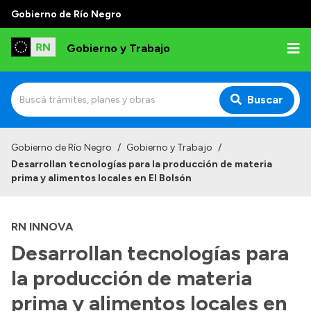
Gobierno de Río Negro
Gobierno y Trabajo
Buscar
Inicio
Gobierno de Río Negro
/
Gobierno y Trabajo
/
Desarrollan tecnologías para la producción de materia
Institucional
prima y alimentos locales en El Bolsón
Misión
RN INNOVA
Autoridades, Áreas y Organismos
Desarrollan tecnologías para
Delegaciones
la producción de materia
Normativa
prima y alimentos locales en