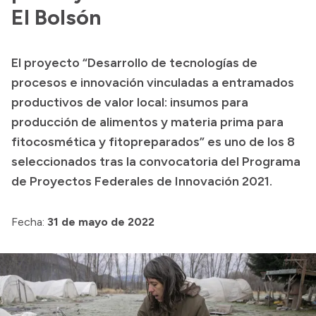
El Bolsón
Transparencia
Presupuesto
El proyecto “Desarrollo de tecnologías de
Boletín Oficial
procesos e innovación vinculadas a entramados
Compras y licitaciones
productivos de valor local: insumos para
Consulta de expedientes
producción de alimentos y materia prima para
fitocosmética y fitopreparados” es uno de los 8
Consulta de pago a proveedores
seleccionados tras la convocatoria del Programa
Convocatorias
de Proyectos Federales de Innovación 2021.
Intranet
Login
Fecha:
31 de mayo de 2022