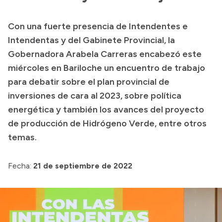
Transparencia
Con una fuerte presencia de Intendentes e
Presupuesto
Intendentas y del Gabinete Provincial, la
Boletín Oficial
Gobernadora Arabela Carreras encabezó este
miércoles en Bariloche un encuentro de trabajo
Compras y licitaciones
para debatir sobre el plan provincial de
Consulta de expedientes
inversiones de cara al 2023, sobre política
Consulta de pago a proveedores
energética y también los avances del proyecto
Convocatorias
de producción de Hidrógeno Verde, entre otros
Intranet
temas.
Login
Fecha:
21 de septiembre de 2022