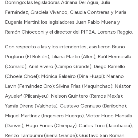
Domingo; las legisladoras Adriana Del Agua, Julia
Fernández, Graciela Vivanco, Claudia Contreras y María
Eugenia Martini; los legisladores Juan Pablo Muena y
Ramón Chiocconi y el director del PITBA, Lorenzo Raggio.
Con respecto a las y los intendentes, asistieron Bruno
Pogliano (El Bolsón); Liliana Martin (Allen); Raúl Hermosilla
(Comallo); Ariel Rivero (Campo Grande); Diego Ramello
(Choele Choel); Mónica Balseiro (Dina Huapi); Mariano
Lavin (Fernández Oro); Silvina Frías (Maquinchao); Néstor
Ayuelef (Pilcaniyeu); Nelson Quintero (Ramos Mexía);
Yamila Direne (Valcheta); Gustavo Gennuso (Bariloche);
Miguel Martínez (Ingeniero Huergo); Víctor Hugo Mansilla
(Darwin); Hugo Funes (Chimpay); Carlos Toro (Jacobacci);
Renzo Tamburrini (Sierra Grande); Gustavo San Román