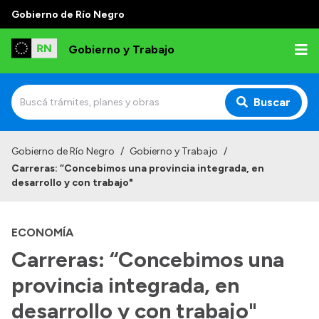
Gobierno de Río Negro
Gobierno y Trabajo
Buscar
Inicio
Gobierno de Río Negro
/
Gobierno y Trabajo
/
Carreras: “Concebimos una provincia integrada, en
Institucional
desarrollo y con trabajo"
Misión
ECONOMÍA
Autoridades, Áreas y Organismos
Carreras: “Concebimos una
Delegaciones
provincia integrada, en
Normativa
desarrollo y con trabajo"