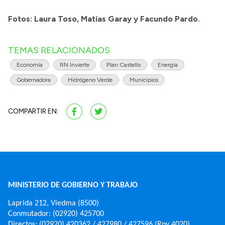
Fotos: Laura Toso, Matías Garay y Facundo Pardo.
TEMAS RELACIONADOS
Economía
RN Invierte
Plan Castello
Energía
Gobernadora
Hidrógeno Verde
Municipios
COMPARTIR EN:
MINISTERIO DE GOBIERNO Y TRABAJO
Laprida 212, Viedma (8500)
Conmutador: (02920) 425700
Directos: (02920) 420362 / 427980 / 427596 (Rpv 4020)