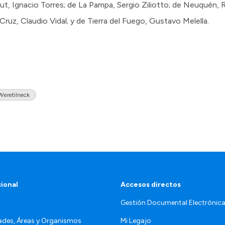
ut, Ignacio Torres; de La Pampa, Sergio Ziliotto; de Neuquén, 
ruz, Claudio Vidal; y de Tierra del Fuego, Gustavo Melella.
Weretilneck
cional
Accesos directos
Gestión Documental Electrónic
ades, Áreas y Organismos
Mi Legajo