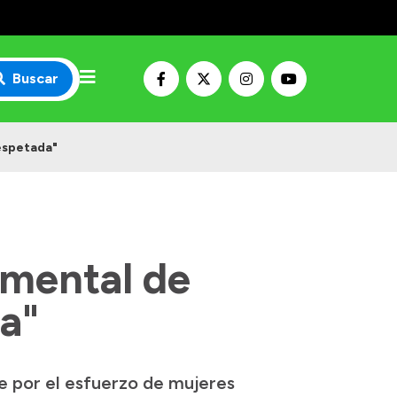
Buscar
espetada"
amental de
a"
e por el esfuerzo de mujeres