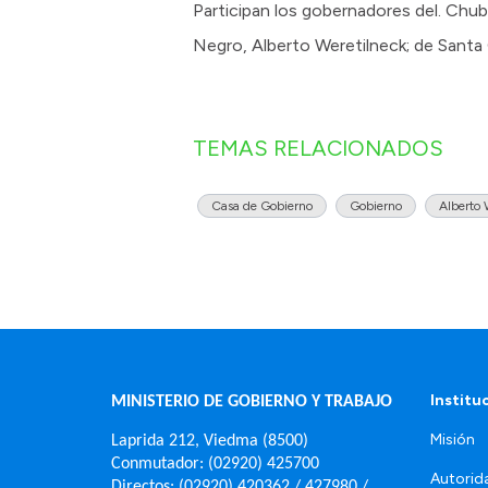
Participan los gobernadores del. Chub
Negro, Alberto Weretilneck; de Santa C
TEMAS RELACIONADOS
Casa de Gobierno
Gobierno
Alberto 
Institu
MINISTERIO DE GOBIERNO Y TRABAJO
Misión
Laprida 212, Viedma (8500)
Conmutador: (02920) 425700
Autorid
Directos: (02920) 420362 / 427980 /