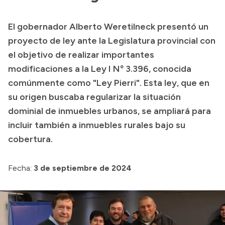
Transparencia
El gobernador Alberto Weretilneck presentó un
Presupuesto
proyecto de ley ante la Legislatura provincial con
Boletín Oficial
el objetivo de realizar importantes
modificaciones a la Ley I Nº 3.396, conocida
Compras y licitaciones
comúnmente como "Ley Pierri". Esta ley, que en
Consulta de expedientes
su origen buscaba regularizar la situación
Consulta de pago a proveedores
dominial de inmuebles urbanos, se ampliará para
Convocatorias
incluir también a inmuebles rurales bajo su
Intranet
cobertura.
Login
Fecha:
3 de septiembre de 2024