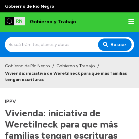
Gobierno de Río Negro
Gobierno y Trabajo
Buscar
Inicio
Gobierno de Río Negro
/
Gobierno y Trabajo
/
Vivienda: iniciativa de Weretilneck para que más familias
Institucional
tengan escrituras
Misión
IPPV
Autoridades, Áreas y Organismos
Vivienda: iniciativa de
Delegaciones
Weretilneck para que más
Normativa
familias tengan escrituras