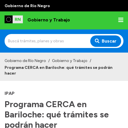
Gobierno de Río Negro
Gobierno y Trabajo
Buscar
Inicio
Gobierno de Río Negro
/
Gobierno y Trabajo
/
Programa CERCA en Bariloche: qué trámites se podrán
Institucional
hacer
Misión
IPAP
Autoridades, Áreas y Organismos
Programa CERCA en
Delegaciones
Bariloche: qué trámites se
Normativa
podrán hacer