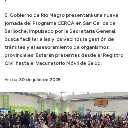
Transparencia
El Gobierno de Río Negro presentará una nueva
Presupuesto
jornada del Programa CERCA en San Carlos de
Boletín Oficial
Bariloche, impulsado por la Secretaría General,
busca facilitar a las y los vecinos la gestión de
Compras y licitaciones
trámites y el asesoramiento de organismos
Consulta de expedientes
provinciales. Estarán presentes desde el Registro
Consulta de pago a proveedores
Civil hasta el Vacunatorio Móvil de Salud.
Convocatorias
Intranet
Fecha:
30 de julio de 2025
Login