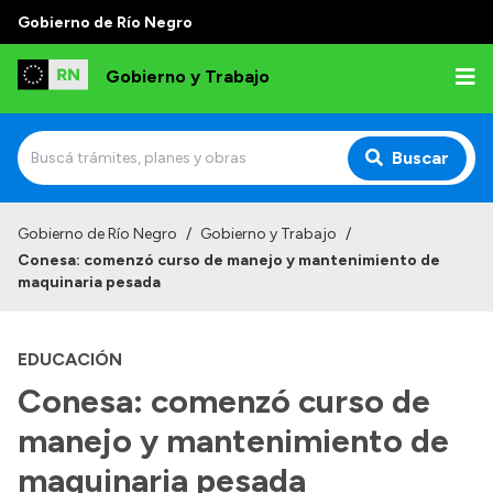
Gobierno de Río Negro
Gobierno y Trabajo
Buscar
Inicio
Gobierno de Río Negro
/
Gobierno y Trabajo
/
Conesa: comenzó curso de manejo y mantenimiento de
Institucional
maquinaria pesada
Misión
EDUCACIÓN
Autoridades, Áreas y Organismos
Conesa: comenzó curso de
Delegaciones
manejo y mantenimiento de
Normativa
maquinaria pesada