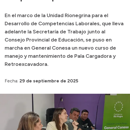
Transparencia
En el marco de la Unidad Rionegrina para el
Presupuesto
Desarrollo de Competencias Laborales, que lleva
Boletín Oficial
adelante la Secretaría de Trabajo junto al
Consejo Provincial de Educación, se puso en
Compras y licitaciones
marcha en General Conesa un nuevo curso de
Consulta de expedientes
manejo y mantenimiento de Pala Cargadora y
Consulta de pago a proveedores
Retroexcavadora.
Convocatorias
Intranet
Fecha:
29 de septiembre de 2025
Login