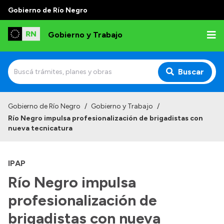
Gobierno de Río Negro
Gobierno y Trabajo
Buscar
Inicio
Gobierno de Río Negro
/
Gobierno y Trabajo
/
Río Negro impulsa profesionalización de brigadistas con
Institucional
nueva tecnicatura
Misión
IPAP
Autoridades, Áreas y Organismos
Río Negro impulsa
Delegaciones
profesionalización de
Normativa
brigadistas con nueva