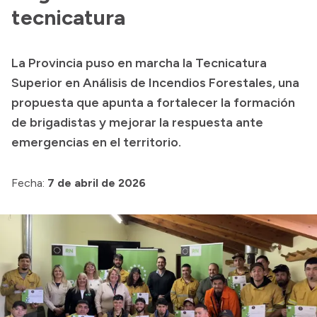
tecnicatura
Transparencia
Presupuesto
La Provincia puso en marcha la Tecnicatura
Boletín Oficial
Superior en Análisis de Incendios Forestales, una
Compras y licitaciones
propuesta que apunta a fortalecer la formación
Consulta de expedientes
de brigadistas y mejorar la respuesta ante
emergencias en el territorio.
Consulta de pago a proveedores
Convocatorias
Fecha:
7 de abril de 2026
Intranet
Login